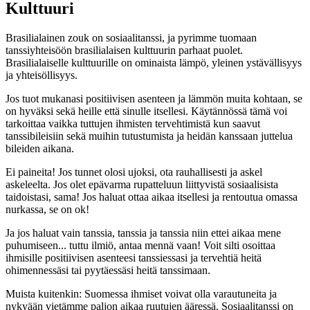
Kulttuuri
Brasilialainen zouk on sosiaalitanssi, ja pyrimme tuomaan
tanssiyhteisöön brasilialaisen kulttuurin parhaat puolet.
Brasilialaiselle kulttuurille on ominaista lämpö, yleinen ystävällisyys
ja yhteisöllisyys.
Jos tuot mukanasi positiivisen asenteen ja lämmön muita kohtaan, se
on hyväksi sekä heille että sinulle itsellesi. Käytännössä tämä voi
tarkoittaa vaikka tuttujen ihmisten tervehtimistä kun saavut
tanssibileisiin sekä muihin tutustumista ja heidän kanssaan juttelua
bileiden aikana.
Ei paineita! Jos tunnet olosi ujoksi, ota rauhallisesti ja askel
askeleelta. Jos olet epävarma rupatteluun liittyvistä sosiaalisista
taidoistasi, sama! Jos haluat ottaa aikaa itsellesi ja rentoutua omassa
nurkassa, se on ok!
Ja jos haluat vain tanssia, tanssia ja tanssia niin ettei aikaa mene
puhumiseen... tuttu ilmiö, antaa mennä vaan! Voit silti osoittaa
ihmisille positiivisen asenteesi tanssiessasi ja tervehtiä heitä
ohimennessäsi tai pyytäessäsi heitä tanssimaan.
Muista kuitenkin: Suomessa ihmiset voivat olla varautuneita ja
nykyään vietämme paljon aikaa ruutujen ääressä. Sosiaalitanssi on