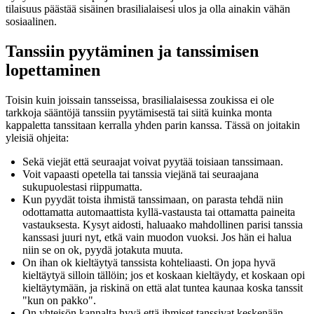
tilaisuus päästää sisäinen brasilialaisesi ulos ja olla ainakin vähän
sosiaalinen.
Tanssiin pyytäminen ja tanssimisen
lopettaminen
Toisin kuin joissain tansseissa, brasilialaisessa zoukissa ei ole
tarkkoja sääntöjä tanssiin pyytämisestä tai siitä kuinka monta
kappaletta tanssitaan kerralla yhden parin kanssa. Tässä on joitakin
yleisiä ohjeita:
Sekä viejät että seuraajat voivat pyytää toisiaan tanssimaan.
Voit vapaasti opetella tai tanssia viejänä tai seuraajana
sukupuolestasi riippumatta.
Kun pyydät toista ihmistä tanssimaan, on parasta tehdä niin
odottamatta automaattista kyllä-vastausta tai ottamatta paineita
vastauksesta. Kysyt aidosti, haluaako mahdollinen parisi tanssia
kanssasi juuri nyt, etkä vain muodon vuoksi. Jos hän ei halua
niin se on ok, pyydä jotakuta muuta.
On ihan ok kieltäytyä tanssista kohteliaasti. On jopa hyvä
kieltäytyä silloin tällöin; jos et koskaan kieltäydy, et koskaan opi
kieltäytymään, ja riskinä on että alat tuntea kaunaa koska tanssit
"kun on pakko".
On yhteisön kannalta hyvä että ihmiset tanssivat keskenään