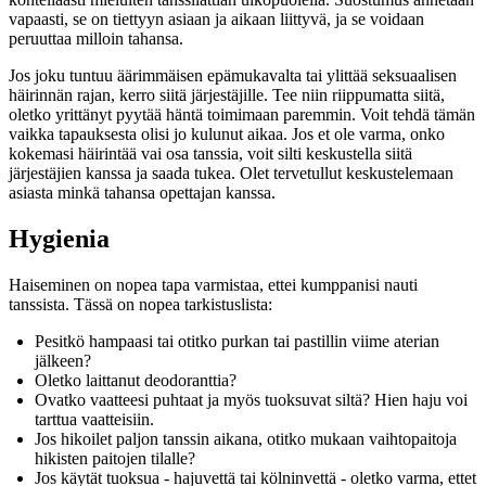
vapaasti, se on tiettyyn asiaan ja aikaan liittyvä, ja se voidaan
peruuttaa milloin tahansa.
Jos joku tuntuu äärimmäisen epämukavalta tai ylittää seksuaalisen
häirinnän rajan, kerro siitä järjestäjille. Tee niin riippumatta siitä,
oletko yrittänyt pyytää häntä toimimaan paremmin. Voit tehdä tämän
vaikka tapauksesta olisi jo kulunut aikaa. Jos et ole varma, onko
kokemasi häirintää vai osa tanssia, voit silti keskustella siitä
järjestäjien kanssa ja saada tukea. Olet tervetullut keskustelemaan
asiasta minkä tahansa opettajan kanssa.
Hygienia
Haiseminen on nopea tapa varmistaa, ettei kumppanisi nauti
tanssista. Tässä on nopea tarkistuslista:
Pesitkö hampaasi tai otitko purkan tai pastillin viime aterian
jälkeen?
Oletko laittanut deodoranttia?
Ovatko vaatteesi puhtaat ja myös tuoksuvat siltä? Hien haju voi
tarttua vaatteisiin.
Jos hikoilet paljon tanssin aikana, otitko mukaan vaihtopaitoja
hikisten paitojen tilalle?
Jos käytät tuoksua - hajuvettä tai kölninvettä - oletko varma, ettet