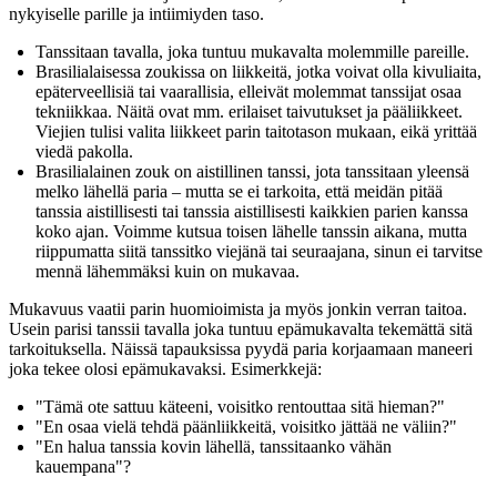
nykyiselle parille ja intiimiyden taso.
Tanssitaan tavalla, joka tuntuu mukavalta molemmille pareille.
Brasilialaisessa zoukissa on liikkeitä, jotka voivat olla kivuliaita,
epäterveellisiä tai vaarallisia, elleivät molemmat tanssijat osaa
tekniikkaa. Näitä ovat mm. erilaiset taivutukset ja pääliikkeet.
Viejien tulisi valita liikkeet parin taitotason mukaan, eikä yrittää
viedä pakolla.
Brasilialainen zouk on aistillinen tanssi, jota tanssitaan yleensä
melko lähellä paria – mutta se ei tarkoita, että meidän pitää
tanssia aistillisesti tai tanssia aistillisesti kaikkien parien kanssa
koko ajan. Voimme kutsua toisen lähelle tanssin aikana, mutta
riippumatta siitä tanssitko viejänä tai seuraajana, sinun ei tarvitse
mennä lähemmäksi kuin on mukavaa.
Mukavuus vaatii parin huomioimista ja myös jonkin verran taitoa.
Usein parisi tanssii tavalla joka tuntuu epämukavalta tekemättä sitä
tarkoituksella. Näissä tapauksissa pyydä paria korjaamaan maneeri
joka tekee olosi epämukavaksi. Esimerkkejä:
"Tämä ote sattuu käteeni, voisitko rentouttaa sitä hieman?"
"En osaa vielä tehdä päänliikkeitä, voisitko jättää ne väliin?"
"En halua tanssia kovin lähellä, tanssitaanko vähän
kauempana"?