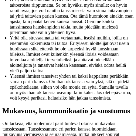
taitoeroista riippumatta. Se on hyväksi myös sinulle; on hyvin
rajoittavaa, jos voit nauttia tanssimisesta vain sinua taitavampien
tai yhtä taitavien parien kanssa. Ota tämä huomioon ainakin osan
ajasta, kun päätät kenen kanssa tanssit. Olemme kaikki
tanssimassa hauskanpidon takia, mutta pidetään mielessä
pitemmän aikavälin yhteinen hyvä.
Yritä olla stressaamatta tai vertaamatta itseäsi muihin, joilla on
enemmän kokemusta tai taitoa. Erityisesti aloittelijat ovat usein
huolissaan siitä etteivät he ole tarpeeksi hyviä tanssimaan
bileissä. Ihmiset ovat kuitenkin yleensä iloisia voidessaan
toivottaa aloittelijat tervetulleiksi, ja auttavat mielellään
aloittelijoita ja tanssivat heidän kanssaan, eivätkä odota heiltä
vielä paljon taitoa.
Yleensä ihmiset tanssivat yhden tai kaksi kappaletta peräkkäin
saman parin kanssa. On ihan ok tanssia vain yksi, sitä ei pidetä
epäkohteliaana, siihen voi olla monia eri syitä. Samalla tavalla
on myös ihan ok tanssia useampi kuin kaksi. Jos olet epävarma,
voit kysyä pariltasi, haluaisiko hän jatkaa tanssimista.
Mukavuus, kommunikaatio ja suostumus
On tärkeää, että molemmat parit tuntevat olonsa mukavaksi
tanssiessaan. Tanssiessamme eri parien kanssa huomioidaan
mukavuus viemisessä ja seuraamisessa, mitkä liikkeet sopivat