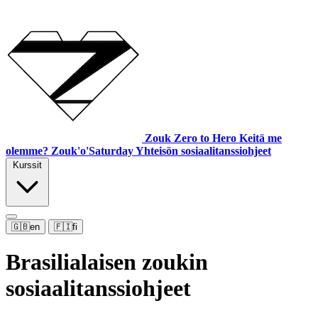
Zouk Zero to Hero
Keitä me
olemme?
Zouk'o'Saturday
Yhteisön sosiaalitanssiohjeet
Kurssit
🇬🇧
en
🇫🇮
fi
Brasilialaisen zoukin
sosiaalitanssiohjeet