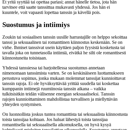
Et yritä syyttää tai opettaa pariasi; annat hänelle tietoa, jota hän
tarvitsee että saatte tanssittua mukavasti yhdessä. Jos hän ei
kuuntele, voit vapaasti lopettaa tanssin ja kävellä pois.
Suostumus ja intiimiys
Zoukin tai sosiaalisen tanssin uusille harrastajille on helppo sekoittaa
tanssi ja seksuaalinen tai romanttinen kiinnostus keskenään. Se on
virhe. Ihmiset tanssivat usein käyttäen paljon fyysistä kosketusta tai
tavalla joka on tunnetasolla intiimiä, eivätkä he silti ole romanttisesti
kiinnostuneita toisistaan.
Yhdessä tanssiessa tai harjoitellessa suostumus annetaan
nimenomaan tanssimista varten. Se on keskinäiseen luottamukseen
perustuva sopimus, jonka mukaan molemmat tanssijat kunnioittavat
tanssin rajoja. Ei ole hyväksyttävää yrittää suudella tai koskettaa
kumppanin intiimejä ruumiinosia tanssin aikana – vaikka
tulkitsisitkin teidän välisenne energian seksuaaliseksi. Tanssin
rajojen kunnioittaminen mahdollistaa turvallisen ja miellyttävän
yhteyden syntymisen.
On luonnollista joskus tuntea romanttista tai seksuaalista kiinnostusta
toista tanssijaa kohtaan. Jos haluat lähestyä toista tanssijaa
romanttisella tai seksuaalisella aikomuksella, on hyvä kysyä
kohteliaasti mieluiten tanssilattian ulkopuolella. Suostumus annetaan